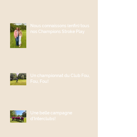
Nous connaissons (enfin) tous
nos Champions Stroke Play
Un championnat du Club Fou,
Fou, Fou!
Une belle campagne
d'Interclubs!