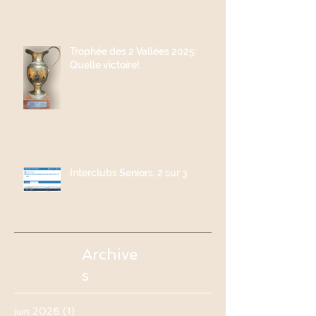
Trophée des 2 Vallées 2025:
Quelle victoire!
Interclubs Seniors: 2 sur 3
Archive
s
juin 2026
(1)
1 post