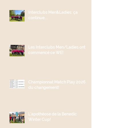
Interclubs Men&Ladies: ça
continue....
Les Interclubs Men/Ladies ont
commencé ce WE!
Championnat Match Play 2026;
du changement!
L'apothéose de la Benedic
Winter Cup!