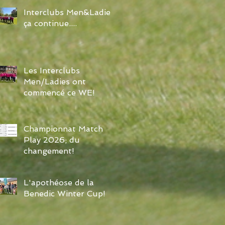
Interclubs Men&Ladies:
ça continue....
Les Interclubs
Men/Ladies ont
commencé ce WE!
Championnat Match
Play 2026; du
changement!
L'apothéose de la
Benedic Winter Cup!