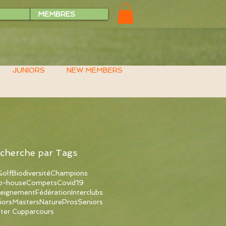
MEMBRES
JUNIORS
NEW MEMBERS
cherche par Tags
olf
Biodiversité
Champions
b-house
Compets
Covid19
eignement
Fédération
Interclubs
iors
Masters
Nature
Pros
Seniors
ter Cup
parcours