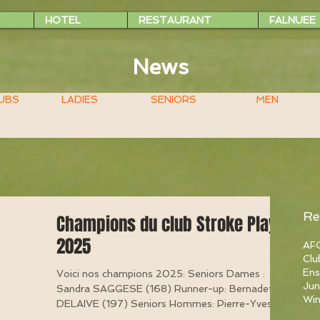
HOTEL
RESTAURANT
FALNUEE
News
UBS
LADIES
SENIORS
MEN
Re
Champions du club Stroke Play
2025
AFG
Clu
Ens
Voici nos champions 2025: Seniors Dames :
Jun
Sandra SAGGESE (168) Runner-up: Bernadette
Win
DELAIVE (197) Seniors Hommes: Pierre-Yves
BURTON...