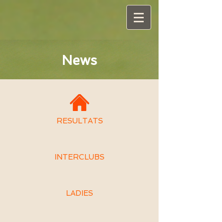
News
RESULTATS
INTERCLUBS
LADIES