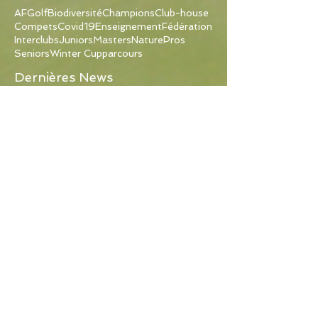
Recherche par Tags
AFGolf
Biodiversité
Champions
Club-house
Compets
Covid19
Enseignement
Fédération
Interclubs
Juniors
Masters
Nature
Pros
Seniors
Winter Cup
parcours
Dernières News
Qualifiés pour la Somabay
World Cup!
Nous connaissons (enfin) tous
nos Champions Stroke Play