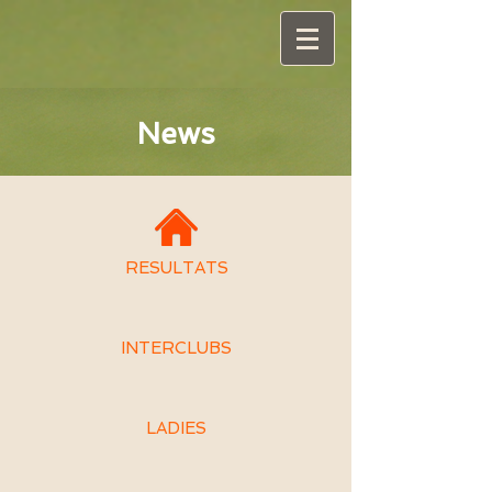
News
RESULTATS
INTERCLUBS
LADIES