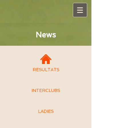
News
RESULTATS
INTERCLUBS
LADIES