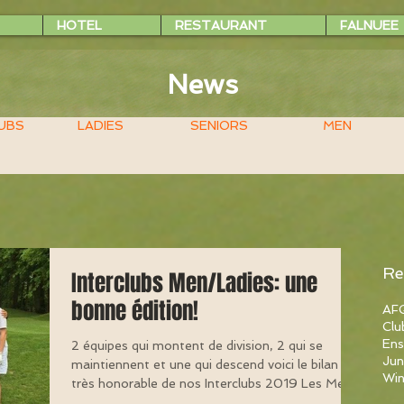
HOTEL
RESTAURANT
FALNUEE
News
UBS
LADIES
SENIORS
MEN
Re
Interclubs Men/Ladies: une
bonne édition!
AFG
Clu
Ens
2 équipes qui montent de division, 2 qui se
Jun
maintiennent et une qui descend voici le bilan
Win
très honorable de nos Interclubs 2019 Les Men...