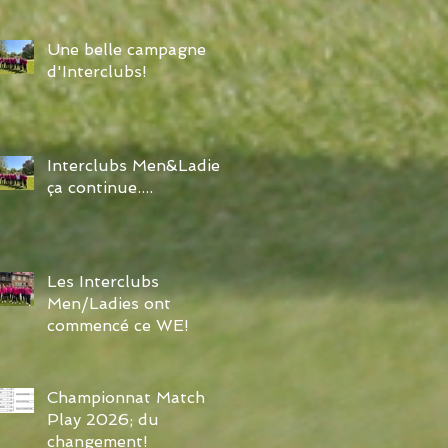
Une belle campagne
d'Interclubs!
Interclubs Men&Ladies:
ça continue....
Les Interclubs
Men/Ladies ont
commencé ce WE!
Championnat Match
Play 2026; du
changement!