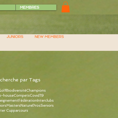
MEMBRES
JUNIORS
NEW MEMBERS
cherche par Tags
olf
Biodiversité
Champions
b-house
Compets
Covid19
eignement
Fédération
Interclubs
iors
Masters
Nature
Pros
Seniors
ter Cup
parcours