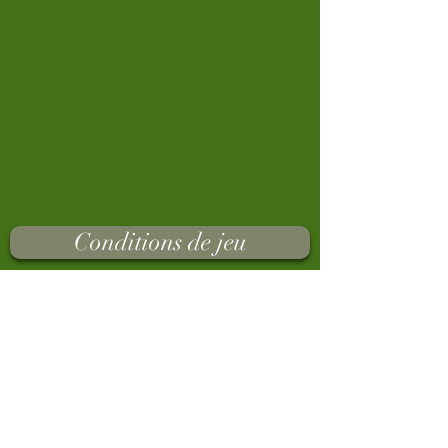
Conditions de jeu
Vous pouvez aussi télécharger l'appli
sur votre smartphone:
Albatros Mobile
dans l'
App Store
ou
Google Play Store