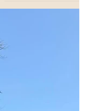
penser à une très longue manche de Winter Cup,
mais le vent du nord était aussi de la partie. Au
terme du 1er tour, le champion en titre, Pierre-
Yves Burton, avait 2 points d'avance sur 3
joueurs, Dylan Devillers, Maxime De Brabanter
et Edouard Mariotte, et 3 points sur Maxandre
Verschueren. Après 14 trous au 2ème tour,
Pierre Yves maitrisait ses adversaires. Mais un
double au 15 et 3 bogeys sur les trous suivants
ont donné une