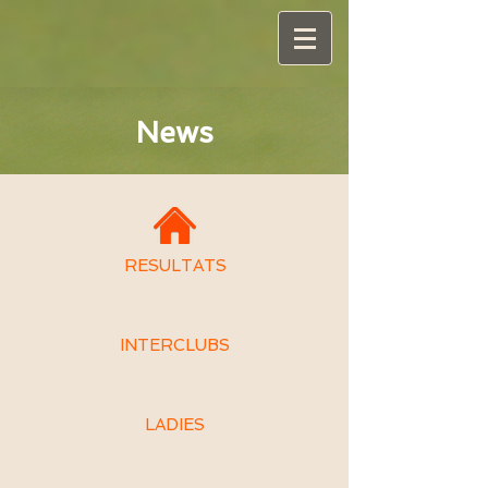
News
RESULTATS
INTERCLUBS
LADIES