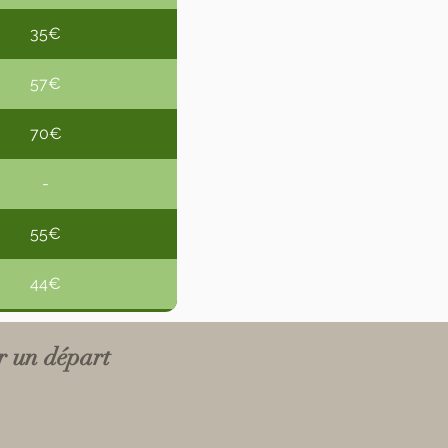
35€
57€
70€
-
55€
44€
70€
r un départ