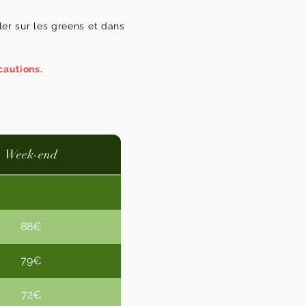
er sur les greens et dans
cautions.
Week-end
88€
79€
72€