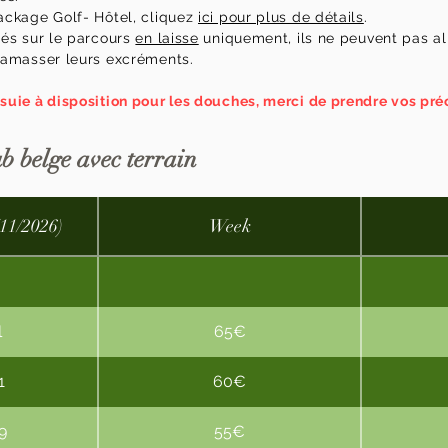
ackage Golf- Hôtel, cliquez
ici pour plus de détails
.
sés sur le parcours
en laisse
uniquement, ils ne peuvent pas all
ramasser leurs excréments.
suie à disposition pour les douches, merci de prendre vos pré
b belge avec terrain
/11/2026)
Week
l
65€
1
60€
9
55€