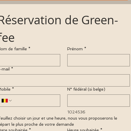
Réservation de Green-
fee
om de famille
*
Prénom
*
‑mail
*
obile
*
N° fédéral (si belge)
1024536
euillez choisir un jour et une heure, nous vous proposerons le 
épart le plus proche de votre demande
ate souhaitée
*
Heure souhaitée
*