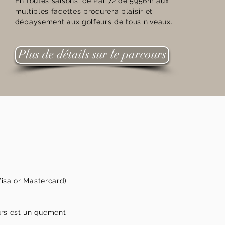
En toutes saisons, ce Par 72 de 5956m aux
multiples facettes procurera plaisir et
dépaysement aux golfeurs de tous niveaux.
Plus de détails sur le parcours
isa or Mastercard)
urs est uniquement