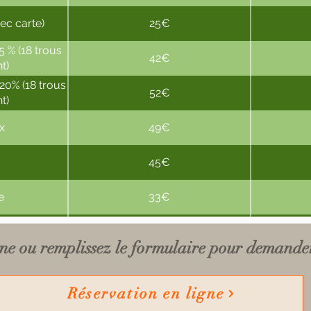
ec carte)
25€
 % (18 trous
42€
t)
20% (18 trous
52€
t)
x
49€
45€
e
33€
carte)
52€
gne ou remplissez le formulaire pour demande
Réservation en ligne