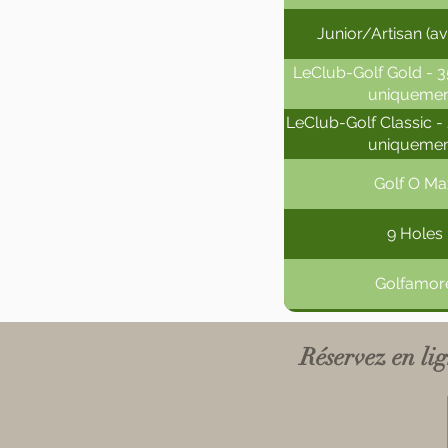
Junior/Artisan (av
LeClub-Golf Gold - 35
uniquemen
LeClub-Golf Classic - 
uniquemen
Golf O Ma
9 Holes
Golfamor
Golf.be (avec 
Réservez en li