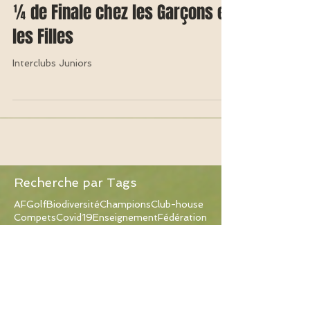
Interclubs Juniors : Falnuée en
¼ de Finale chez les Garçons et
les Filles
Interclubs Juniors
Recherche par Tags
AFGolf
Biodiversité
Champions
Club-house
Compets
Covid19
Enseignement
Fédération
Interclubs
Juniors
Masters
Nature
Pros
Seniors
Winter Cup
parcours
Dernières News