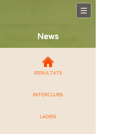
News
RESULTATS
INTERCLUBS
LADIES