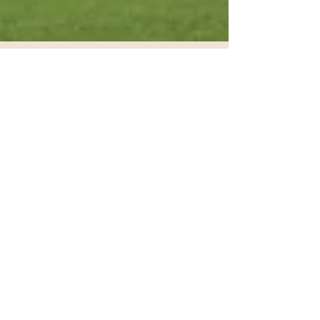
Champions, malgré le Covid!
Ce 21 juin, nous avons profité du solstice d'été
et d'une accalmie dans cette maudite épidémie
pour jouer le Championnat du Club 2020....
Recherche par Tags
AFGolf
Biodiversité
Champions
Club-house