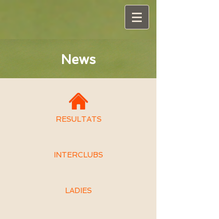
News
RESULTATS
INTERCLUBS
LADIES