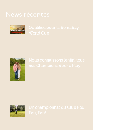
News récentes
Qualifiés pour la Somabay
World Cup!
Nous connaissons (enfin) tous
nos Champions Stroke Play
Un championnat du Club Fou,
Fou, Fou!