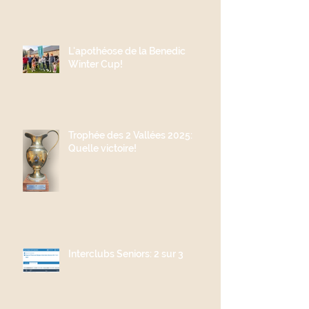
L'apothéose de la Benedic
Winter Cup!
Trophée des 2 Vallées 2025:
Quelle victoire!
Interclubs Seniors: 2 sur 3