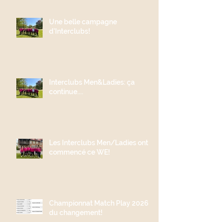
Une belle campagne
d'Interclubs!
Interclubs Men&Ladies: ça
continue....
Les Interclubs Men/Ladies ont
commencé ce WE!
Championnat Match Play 2026;
du changement!