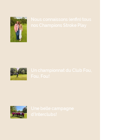
Nous connaissons (enfin) tous
nos Champions Stroke Play
Un championnat du Club Fou,
Fou, Fou!
Une belle campagne
d'Interclubs!