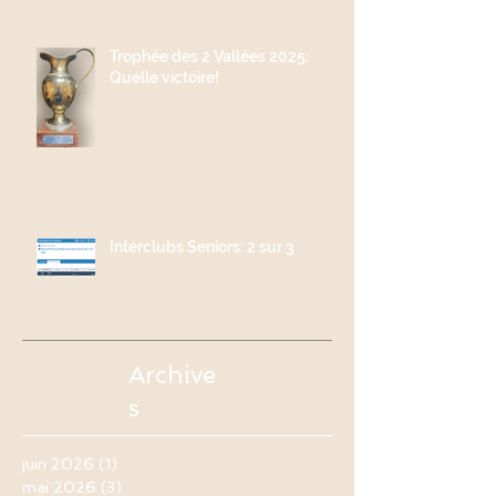
Trophée des 2 Vallées 2025:
Quelle victoire!
Interclubs Seniors: 2 sur 3
Archive
s
juin 2026
(1)
1 post
mai 2026
(3)
3 posts