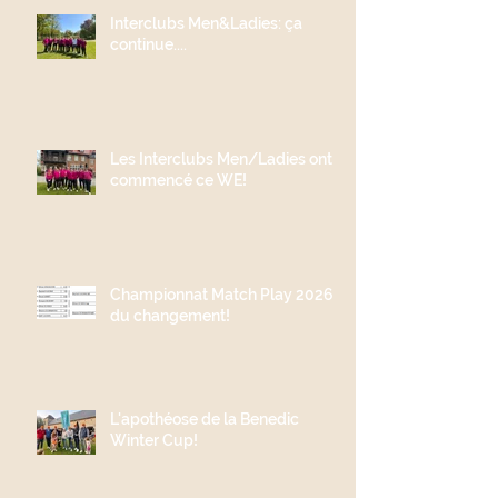
Interclubs Men&Ladies: ça
continue....
Les Interclubs Men/Ladies ont
commencé ce WE!
Championnat Match Play 2026;
du changement!
L'apothéose de la Benedic
Winter Cup!