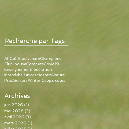
Recherche par Tags
AFGolf
Biodiversité
Champions
Club-house
Compets
Covid19
Enseignement
Fédération
Interclubs
Juniors
Masters
Nature
Pros
Seniors
Winter Cup
parcours
Archives
juin 2026
(1)
1 post
mai 2026
(3)
3 posts
avril 2026
(3)
3 posts
mars 2026
(1)
1 post
juillet 2025
(1)
1 post