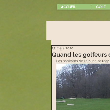
ACCUEIL
GOLF
25 mars 2020
Quand les golfeurs 
Les habitants de Falnuée se réappr