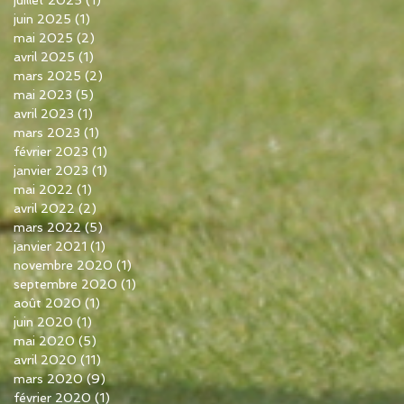
juin 2025
(1)
1 post
mai 2025
(2)
2 posts
avril 2025
(1)
1 post
mars 2025
(2)
2 posts
mai 2023
(5)
5 posts
avril 2023
(1)
1 post
mars 2023
(1)
1 post
février 2023
(1)
1 post
janvier 2023
(1)
1 post
mai 2022
(1)
1 post
avril 2022
(2)
2 posts
mars 2022
(5)
5 posts
janvier 2021
(1)
1 post
novembre 2020
(1)
1 post
septembre 2020
(1)
1 post
août 2020
(1)
1 post
juin 2020
(1)
1 post
mai 2020
(5)
5 posts
avril 2020
(11)
11 posts
mars 2020
(9)
9 posts
février 2020
(1)
1 post