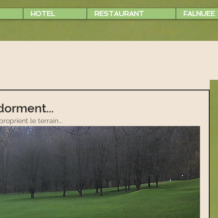
HOTEL
RESTAURANT
FALNUEE
dorment...
oprient le terrain...