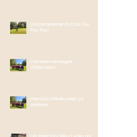
Un championnat du Club Fou,
Fou, Fou!
Une belle campagne
d'Interclubs!
Interclubs Men&Ladies: ça
continue....
Les Interclubs Men/Ladies ont