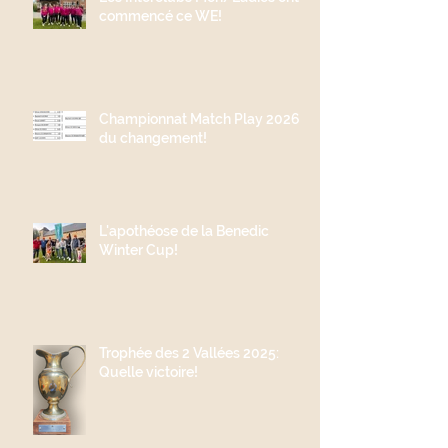
commencé ce WE!
Championnat Match Play 2026;
du changement!
L'apothéose de la Benedic
Winter Cup!
Trophée des 2 Vallées 2025:
Quelle victoire!