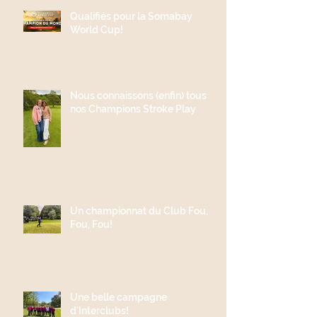
Qualifiés pour la Somabay
World Cup!
Nous connaissons (enfin) tous
nos Champions Stroke Play
Un championnat du Club Fou,
Fou, Fou!
Une belle campagne
d'Interclubs!