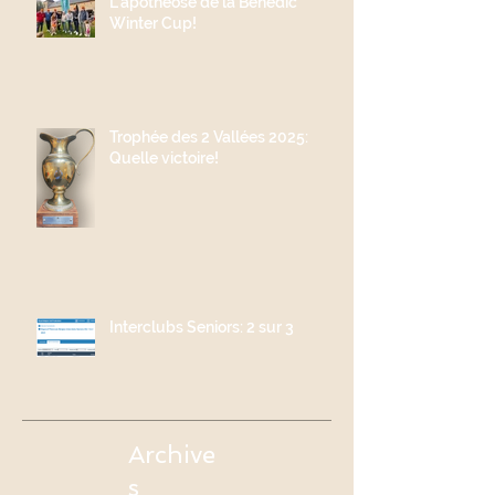
L'apothéose de la Benedic
Winter Cup!
Trophée des 2 Vallées 2025:
Quelle victoire!
Interclubs Seniors: 2 sur 3
Archive
s