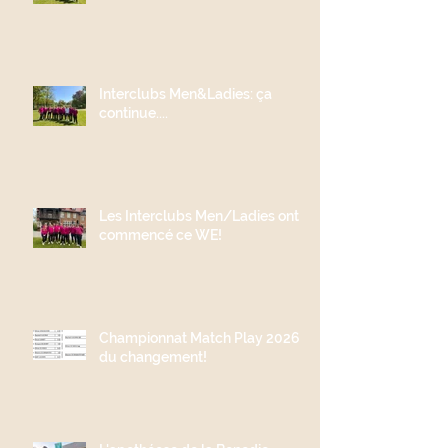
Interclubs Men&Ladies: ça
continue....
Les Interclubs Men/Ladies ont
commencé ce WE!
Championnat Match Play 2026;
du changement!