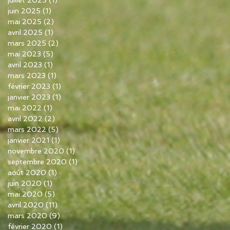
juin 2025
(1)
1 post
mai 2025
(2)
2 posts
avril 2025
(1)
1 post
mars 2025
(2)
2 posts
mai 2023
(5)
5 posts
avril 2023
(1)
1 post
mars 2023
(1)
1 post
février 2023
(1)
1 post
janvier 2023
(1)
1 post
mai 2022
(1)
1 post
avril 2022
(2)
2 posts
mars 2022
(5)
5 posts
janvier 2021
(1)
1 post
novembre 2020
(1)
1 post
septembre 2020
(1)
1 post
août 2020
(1)
1 post
juin 2020
(1)
1 post
mai 2020
(5)
5 posts
avril 2020
(11)
11 posts
mars 2020
(9)
9 posts
février 2020
(1)
1 post