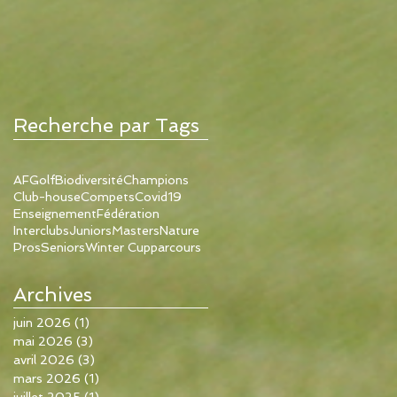
Recherche par Tags
AFGolf
Biodiversité
Champions
Club-house
Compets
Covid19
Enseignement
Fédération
Interclubs
Juniors
Masters
Nature
Pros
Seniors
Winter Cup
parcours
Archives
juin 2026
(1)
1 post
mai 2026
(3)
3 posts
avril 2026
(3)
3 posts
mars 2026
(1)
1 post
juillet 2025
(1)
1 post