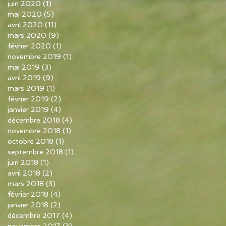
juin 2020
(1)
1 post
mai 2020
(5)
5 posts
avril 2020
(11)
11 posts
mars 2020
(9)
9 posts
février 2020
(1)
1 post
novembre 2019
(1)
1 post
mai 2019
(3)
3 posts
avril 2019
(9)
9 posts
mars 2019
(1)
1 post
février 2019
(2)
2 posts
janvier 2019
(4)
4 posts
décembre 2018
(4)
4 posts
novembre 2018
(1)
1 post
octobre 2018
(1)
1 post
septembre 2018
(1)
1 post
juin 2018
(1)
1 post
avril 2018
(2)
2 posts
mars 2018
(3)
3 posts
février 2018
(4)
4 posts
janvier 2018
(2)
2 posts
décembre 2017
(4)
4 posts