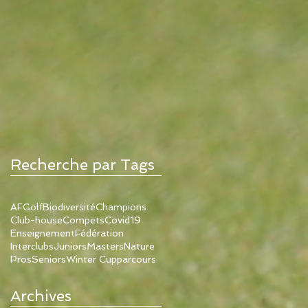
Recherche par Tags
AFGolf
Biodiversité
Champions
Club-house
Compets
Covid19
Enseignement
Fédération
Interclubs
Juniors
Masters
Nature
Pros
Seniors
Winter Cup
parcours
Archives