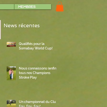
MEMBRES
News récentes
Qualifiés pour la
Somabay World Cup!
Nous connaissons (enfin)
tous nos Champions
Stroke Play
Un championnat du Club
Fou, Fou, Fou!