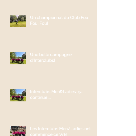
Un championnat du Club Fou,
Fou, Fou!
Une belle campagne
d'Interclubs!
Interclubs Men&Ladies: ça
continue....
Les Interclubs Men/Ladies ont
commencé ce WE!