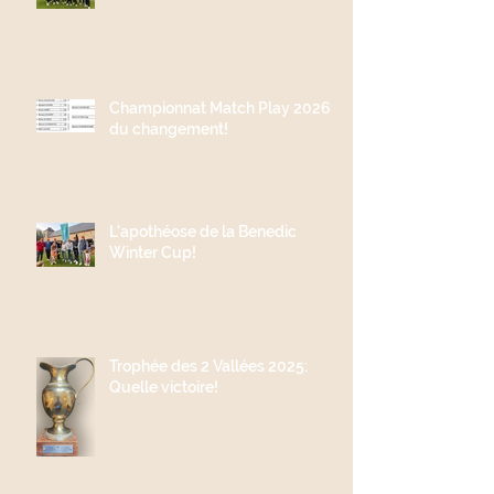
Championnat Match Play 2026;
du changement!
L'apothéose de la Benedic
Winter Cup!
Trophée des 2 Vallées 2025:
Quelle victoire!