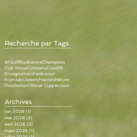
Recherche par Tags
AFGolf
Biodiversité
Champions
Club-house
Compets
Covid19
Enseignement
Fédération
Interclubs
Juniors
Masters
Nature
Pros
Seniors
Winter Cup
parcours
Archives
juin 2026
(1)
1 post
mai 2026
(3)
3 posts
avril 2026
(3)
3 posts
mars 2026
(1)
1 post
juillet 2025
(1)
1 post