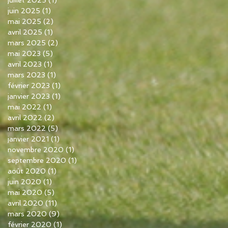
juin 2025
(1)
1 post
mai 2025
(2)
2 posts
avril 2025
(1)
1 post
mars 2025
(2)
2 posts
mai 2023
(5)
5 posts
avril 2023
(1)
1 post
mars 2023
(1)
1 post
février 2023
(1)
1 post
janvier 2023
(1)
1 post
mai 2022
(1)
1 post
avril 2022
(2)
2 posts
mars 2022
(5)
5 posts
janvier 2021
(1)
1 post
novembre 2020
(1)
1 post
septembre 2020
(1)
1 post
août 2020
(1)
1 post
juin 2020
(1)
1 post
mai 2020
(5)
5 posts
avril 2020
(11)
11 posts
mars 2020
(9)
9 posts
février 2020
(1)
1 post