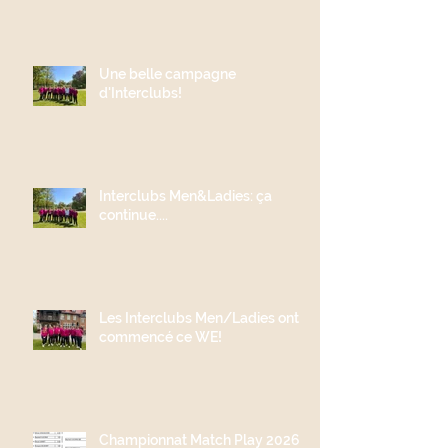
Une belle campagne
d'Interclubs!
Interclubs Men&Ladies: ça
continue....
Les Interclubs Men/Ladies ont
commencé ce WE!
Championnat Match Play 2026;