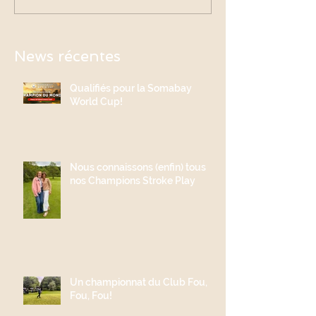
News récentes
Qualifiés pour la Somabay
World Cup!
Nous connaissons (enfin) tous
nos Champions Stroke Play
Un championnat du Club Fou,
Fou, Fou!