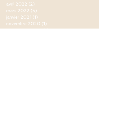
avril 2022
(2)
2 posts
mars 2022
(5)
5 posts
janvier 2021
(1)
1 post
novembre 2020
(1)
1 post
septembre 2020
(1)
1 post
août 2020
(1)
1 post
juin 2020
(1)
1 post
mai 2020
(5)
5 posts
avril 2020
(11)
11 posts
mars 2020
(9)
9 posts
février 2020
(1)
1 post
novembre 2019
(1)
1 post
mai 2019
(3)
3 posts
avril 2019
(9)
9 posts
mars 2019
(1)
1 post
février 2019
(2)
2 posts
janvier 2019
(4)
4 posts
décembre 2018
(4)
4 posts
novembre 2018
(1)
1 post
octobre 2018
(1)
1 post
septembre 2018
(1)
1 post