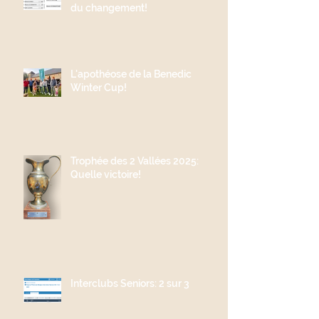
du changement!
L'apothéose de la Benedic
Winter Cup!
Trophée des 2 Vallées 2025:
Quelle victoire!
Interclubs Seniors: 2 sur 3