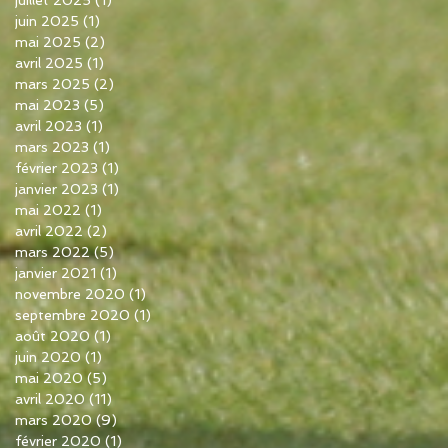
juin 2025
(1)
1 post
mai 2025
(2)
2 posts
avril 2025
(1)
1 post
mars 2025
(2)
2 posts
mai 2023
(5)
5 posts
avril 2023
(1)
1 post
mars 2023
(1)
1 post
février 2023
(1)
1 post
janvier 2023
(1)
1 post
mai 2022
(1)
1 post
avril 2022
(2)
2 posts
mars 2022
(5)
5 posts
janvier 2021
(1)
1 post
novembre 2020
(1)
1 post
septembre 2020
(1)
1 post
août 2020
(1)
1 post
juin 2020
(1)
1 post
mai 2020
(5)
5 posts
avril 2020
(11)
11 posts
mars 2020
(9)
9 posts
février 2020
(1)
1 post