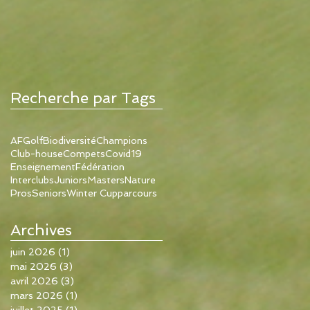
Recherche par Tags
AFGolf
Biodiversité
Champions
Club-house
Compets
Covid19
Enseignement
Fédération
Interclubs
Juniors
Masters
Nature
Pros
Seniors
Winter Cup
parcours
Archives
juin 2026
(1)
1 post
mai 2026
(3)
3 posts
avril 2026
(3)
3 posts
mars 2026
(1)
1 post
juillet 2025
(1)
1 post