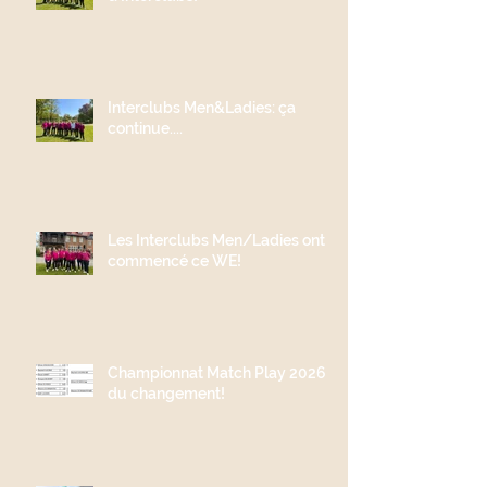
Interclubs Men&Ladies: ça
continue....
Les Interclubs Men/Ladies ont
commencé ce WE!
Championnat Match Play 2026;
du changement!