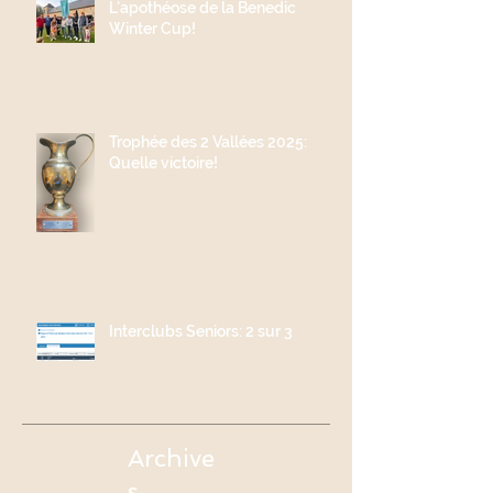
L'apothéose de la Benedic
Winter Cup!
Trophée des 2 Vallées 2025:
Quelle victoire!
Interclubs Seniors: 2 sur 3
Archive
s