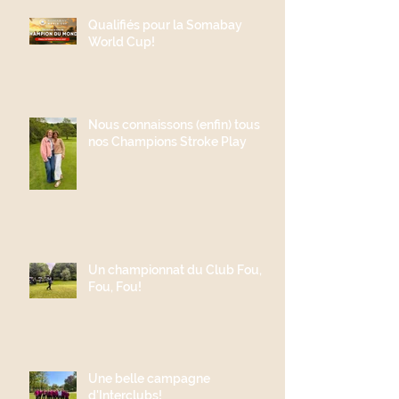
Qualifiés pour la Somabay
World Cup!
Nous connaissons (enfin) tous
nos Champions Stroke Play
Un championnat du Club Fou,
Fou, Fou!
Une belle campagne
d'Interclubs!