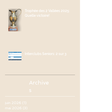
Trophée des 2 Vallées 2025:
Quelle victoire!
Interclubs Seniors: 2 sur 3
Archive
s
juin 2026
(1)
1 post
mai 2026
(3)
3 posts