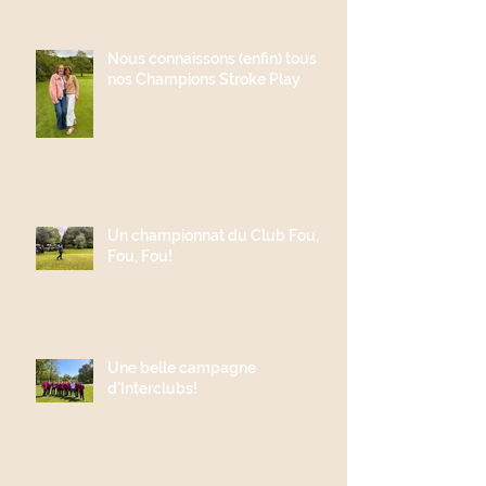
Nous connaissons (enfin) tous
nos Champions Stroke Play
Un championnat du Club Fou,
Fou, Fou!
Une belle campagne
d'Interclubs!