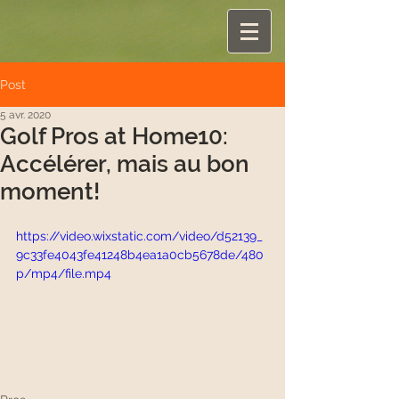
Post
5 avr. 2020
Golf Pros at Home10:
Accélérer, mais au bon
moment!
https://video.wixstatic.com/video/d52139_
9c33fe4043fe41248b4ea1a0cb5678de/480
p/mp4/file.mp4