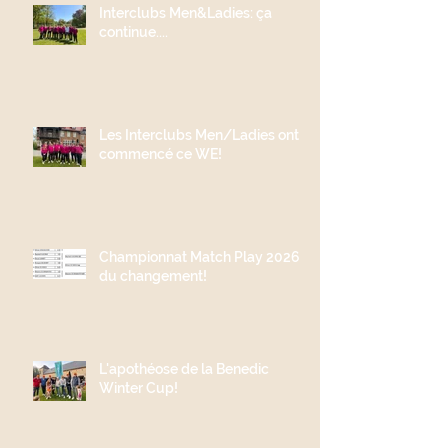
Interclubs Men&Ladies: ça
continue....
Les Interclubs Men/Ladies ont
commencé ce WE!
Championnat Match Play 2026;
du changement!
L'apothéose de la Benedic
Winter Cup!