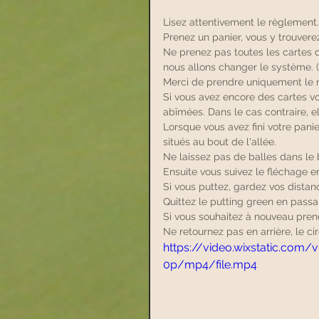
Lisez attentivement le règlement.
Prenez un panier, vous y trouvere
Ne prenez pas toutes les cartes d
nous allons changer le système. (P
Merci de prendre uniquement le
Si vous avez encore des cartes vou
abîmées. Dans le cas contraire, e
Lorsque vous avez fini votre panie
situés au bout de l'allée. 
Ne laissez pas de balles dans le 
Ensuite vous suivez le fléchage e
Si vous puttez, gardez vos distanc
Quittez le putting green en passan
Si vous souhaitez à nouveau pren
Ne retournez pas en arrière, le c
https://video.wixstatic.co
0p/mp4/file.mp4