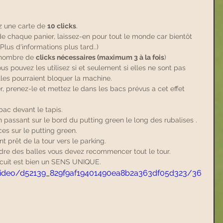
 
z une carte de 
10 clicks
. 
e chaque panier, laissez-en pour tout le monde car bientôt 
lus d'informations plus tard..) 
 nombre de 
clicks nécessaires (maximum 3 à la fois
) 
s pouvez les utilisez si et seulement si elles ne sont pas 
lles pourraient bloquer la machine. 
r, prenez-le et mettez le dans les bacs prévus a cet effet 
bac devant le tapis. 
n passant sur le bord du putting green le long des rubalises . 
es sur le putting green. 
t prêt de la tour vers le parking. 
dre des balles vous devez recommencer tout le tour. 
ircuit est bien un SENS UNIQUE. 
m/video/d52139_829f9af19401490ea8b2a363df05d323/36