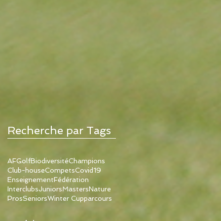
Recherche par Tags
AFGolf
Biodiversité
Champions
Club-house
Compets
Covid19
Enseignement
Fédération
Interclubs
Juniors
Masters
Nature
Pros
Seniors
Winter Cup
parcours