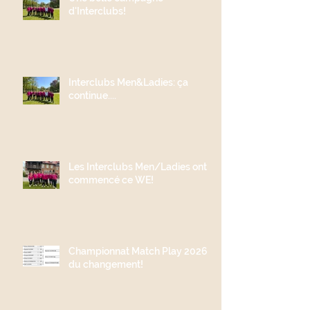
d'Interclubs!
Interclubs Men&Ladies: ça
continue....
Les Interclubs Men/Ladies ont
commencé ce WE!
Championnat Match Play 2026;
du changement!