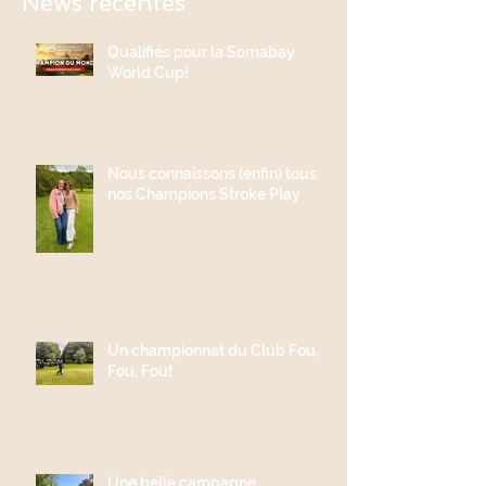
News récentes
Qualifiés pour la Somabay
World Cup!
Nous connaissons (enfin) tous
nos Champions Stroke Play
Un championnat du Club Fou,
Fou, Fou!
Une belle campagne