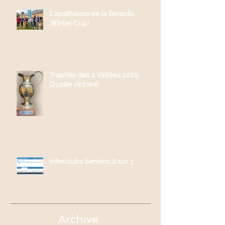
L'apothéose de la Benedic
Winter Cup!
Trophée des 2 Vallées 2025:
Quelle victoire!
Interclubs Seniors: 2 sur 3
Archive