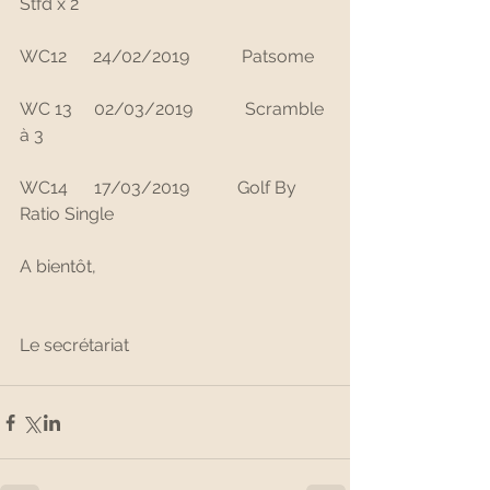
Stfd x 2
WC12      24/02/2019            Patsome
WC 13     02/03/2019            Scramble 
à 3
WC14      17/03/2019           Golf By 
Ratio Single   
A bientôt,
Le secrétariat