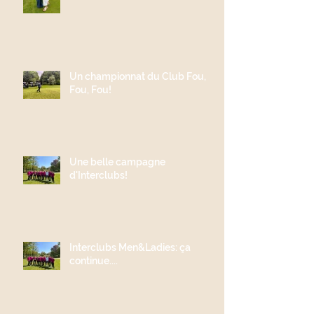
Un championnat du Club Fou,
Fou, Fou!
Une belle campagne
d'Interclubs!
Interclubs Men&Ladies: ça
continue....