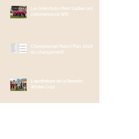
Les Interclubs Men/Ladies ont
commencé ce WE!
Championnat Match Play 2026;
du changement!
L'apothéose de la Benedic
Winter Cup!
Trophée des 2 Vallées 2025:
Quelle victoire!