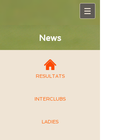
News
RESULTATS
INTERCLUBS
LADIES