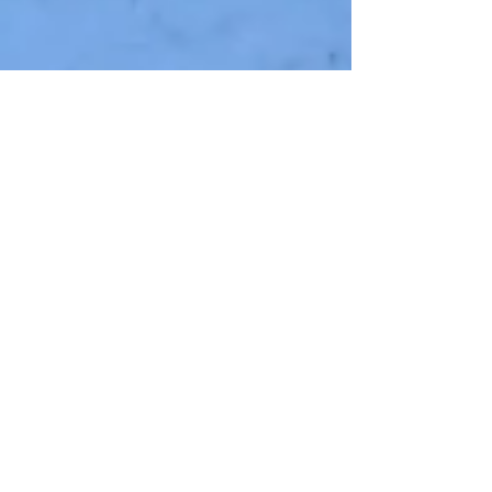
Premier assaut de l'hiver..
2 cm de neige ce matin! Pas sûr que l'on jouera
demain le 1er ladies day de l'année. #Climat
2
/
2
Recherche par Tags
AFGolf
Biodiversité
Champions
Club-house
Compets
Covid19
Enseignement
Fédération