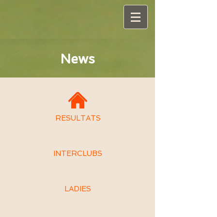
News
RESULTATS
INTERCLUBS
LADIES