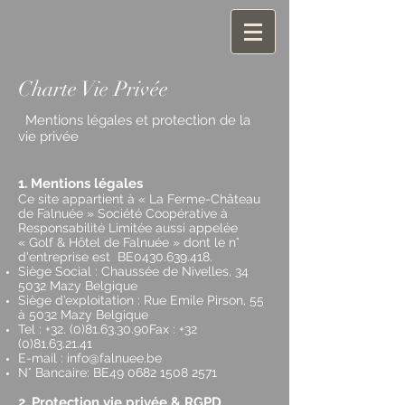
Charte Vie Privée
Mentions légales et protection de la
vie privée
1. Mentions légales
Ce site appartient à
« La Ferme-Château
de Falnuée » Société Coopérative à
Responsabilité Limitée aussi appelée
« Golf & Hôtel de Falnuée » dont le n°
d'entreprise est
BE0430.639.418.
Siège Social : Chaussée de Nivelles, 34
5032 Mazy Belgique
Siège d’exploitation : Rue Emile Pirson, 55
à 5032 Mazy Belgique
Tel :
+32. (0)81.63.30
.90Fax :
+32
(0)81.63.21.41
E-mail :
info@falnuee.be
N° Bancaire: BE49
0682 1508 2571
2. Protection vie privée & RGPD