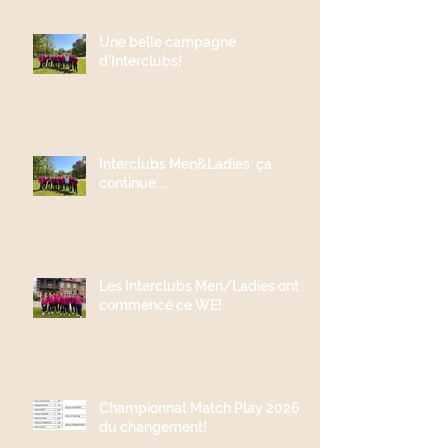
Une belle campagne
d'Interclubs!
Interclubs Men&Ladies: ça
continue....
Les Interclubs Men/Ladies ont
commencé ce WE!
Championnat Match Play 2026;
du changement!