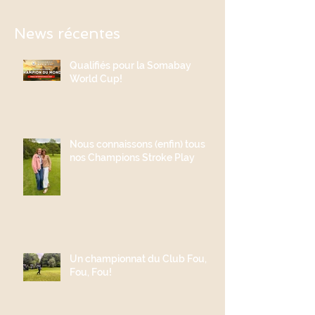
News récentes
Qualifiés pour la Somabay
World Cup!
Nous connaissons (enfin) tous
nos Champions Stroke Play
Un championnat du Club Fou,
Fou, Fou!