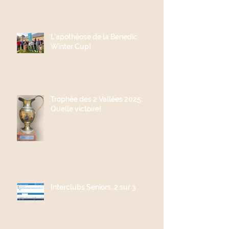
L'apothéose de la Benedic
Winter Cup!
Trophée des 2 Vallées 2025:
Quelle victoire!
Interclubs Seniors: 2 sur 3