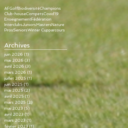
AFGolf
Biodiversité
Champions
Club-house
Compets
Covid19
Enseignement
Fédération
Interclubs
Juniors
Masters
Nature
Pros
Seniors
Winter Cup
parcours
Archives
juin 2026
(1)
1 post
mai 2026
(3)
3 posts
avril 2026
(3)
3 posts
mars 2026
(1)
1 post
juillet 2025
(1)
1 post
juin 2025
(1)
1 post
mai 2025
(2)
2 posts
avril 2025
(1)
1 post
mars 2025
(2)
2 posts
mai 2023
(5)
5 posts
avril 2023
(1)
1 post
mars 2023
(1)
1 post
février 2023
(1)
1 post