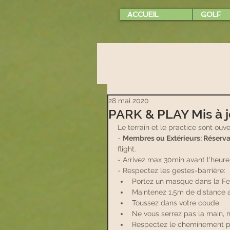
ACCUEIL
GOLF
28 mai 2020
PARK & PLAY Mis à 
Le terrain et le practice sont ouv
- 
Membres ou Extérieurs: Réservat
flight.
- Arrivez max 30min avant l'heure
- Respectez les gestes-barrière:
Portez un masque dans la Ferm
Maintenez 1,5m de distance a
Toussez dans votre coude.
Ne vous serrez pas la main, 
Respectez le cheminement pr