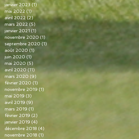
janvier 2023
(1)
1 post
mai 2022
(1)
1 post
avril 2022
(2)
2 posts
mars 2022
(5)
5 posts
janvier 2021
(1)
1 post
novembre 2020
(1)
1 post
septembre 2020
(1)
1 post
août 2020
(1)
1 post
juin 2020
(1)
1 post
mai 2020
(5)
5 posts
avril 2020
(11)
11 posts
mars 2020
(9)
9 posts
février 2020
(1)
1 post
novembre 2019
(1)
1 post
mai 2019
(3)
3 posts
avril 2019
(9)
9 posts
mars 2019
(1)
1 post
février 2019
(2)
2 posts
janvier 2019
(4)
4 posts
décembre 2018
(4)
4 posts
novembre 2018
(1)
1 post