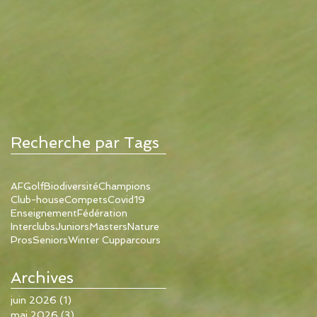
Recherche par Tags
AFGolf
Biodiversité
Champions
Club-house
Compets
Covid19
Enseignement
Fédération
Interclubs
Juniors
Masters
Nature
Pros
Seniors
Winter Cup
parcours
Archives
juin 2026
(1)
1 post
mai 2026
(3)
3 posts