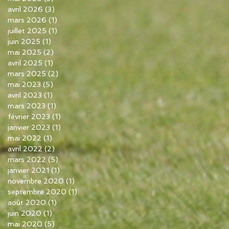
avril 2026
(3)
3 posts
mars 2026
(1)
1 post
juillet 2025
(1)
1 post
juin 2025
(1)
1 post
mai 2025
(2)
2 posts
avril 2025
(1)
1 post
mars 2025
(2)
2 posts
mai 2023
(5)
5 posts
avril 2023
(1)
1 post
mars 2023
(1)
1 post
février 2023
(1)
1 post
janvier 2023
(1)
1 post
mai 2022
(1)
1 post
avril 2022
(2)
2 posts
mars 2022
(5)
5 posts
janvier 2021
(1)
1 post
novembre 2020
(1)
1 post
septembre 2020
(1)
1 post
août 2020
(1)
1 post
juin 2020
(1)
1 post
mai 2020
(5)
5 posts