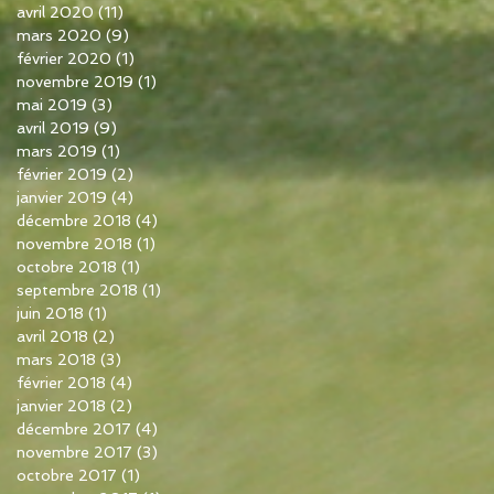
avril 2020
(11)
11 posts
mars 2020
(9)
9 posts
février 2020
(1)
1 post
novembre 2019
(1)
1 post
mai 2019
(3)
3 posts
avril 2019
(9)
9 posts
mars 2019
(1)
1 post
février 2019
(2)
2 posts
janvier 2019
(4)
4 posts
décembre 2018
(4)
4 posts
novembre 2018
(1)
1 post
octobre 2018
(1)
1 post
septembre 2018
(1)
1 post
juin 2018
(1)
1 post
avril 2018
(2)
2 posts
mars 2018
(3)
3 posts
février 2018
(4)
4 posts
janvier 2018
(2)
2 posts
décembre 2017
(4)
4 posts
novembre 2017
(3)
3 posts
octobre 2017
(1)
1 post