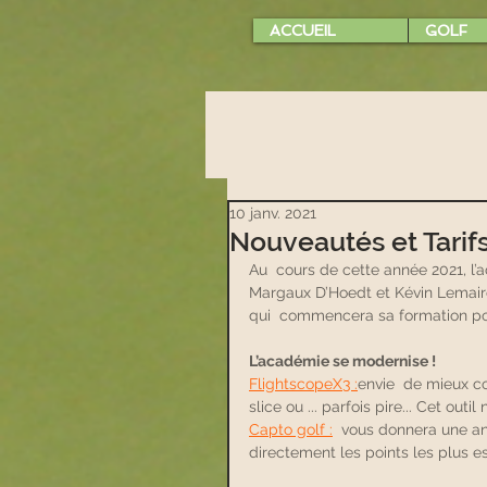
ACCUEIL
GOLF
10 janv. 2021
Nouveautés et Tarif
Au  cours de cette année 2021, l’
Margaux D’Hoedt et Kévin Lemaire
qui  commencera sa formation p
L’académie se modernise !
FlightscopeX3 :
envie  de mieux c
slice ou ... parfois pire... Cet 
Capto golf :
  vous donnera une an
directement les points les plus e