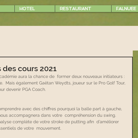
HOTEL
RESTAURANT
FALNUEE
s des cours 2021
académie aura la chance de  former deux nouveaux initiateurs : 
.  Mais également Gaëtan Weydts, joueur sur le Pro Golf Tour, 
our devenir PGA Coach.
omprendre avec des chiffres pourquoi la balle part à gauche,  
outil nous accompagnera dans votre  compréhension du swing.
alyse complète de votre stroke de putting afin  d’améliorer 
ssentiels de votre  mouvement. 