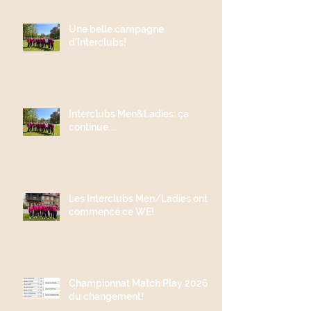
Une belle campagne
d'Interclubs!
Interclubs Men&Ladies: ça
continue....
Les Interclubs Men/Ladies ont
commencé ce WE!
Championnat Match Play 2026;
du changement!