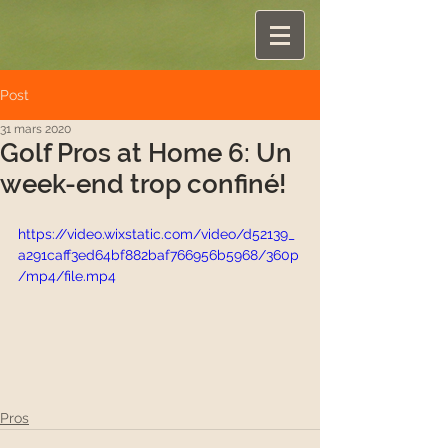
Post
31 mars 2020
Golf Pros at Home 6: Un
week-end trop confiné!
https://video.wixstatic.com/video/d52139_
a291caff3ed64bf882baf766956b5968/360p
/mp4/file.mp4
Pros