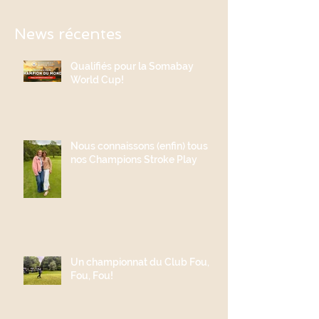
News récentes
Qualifiés pour la Somabay
World Cup!
Nous connaissons (enfin) tous
nos Champions Stroke Play
Un championnat du Club Fou,
Fou, Fou!