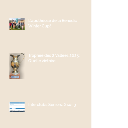
L'apothéose de la Benedic
Winter Cup!
Trophée des 2 Vallées 2025:
Quelle victoire!
Interclubs Seniors: 2 sur 3