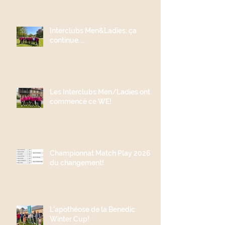
Interclubs Men&Ladies: ça
continue....
Les Interclubs Men/Ladies ont
commencé ce WE!
Championnat Match Play 2026;
du changement!
L'apothéose de la Benedic
Winter Cup!