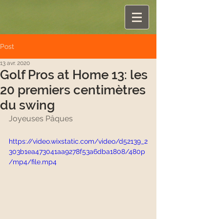
Post
13 avr. 2020
Golf Pros at Home 13: les
20 premiers centimètres
du swing
Joyeuses Pâques 
https://video.wixstatic.com/video/d52139_2
303b1ea473041aa9278f53a6dba1808/480p
/mp4/file.mp4