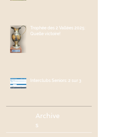
Trophée des 2 Vallées 2025:
Quelle victoire!
Interclubs Seniors: 2 sur 3
Archive
s