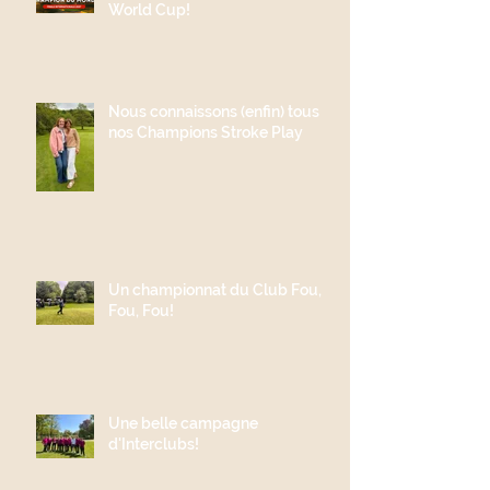
World Cup!
Nous connaissons (enfin) tous
nos Champions Stroke Play
Un championnat du Club Fou,
Fou, Fou!
Une belle campagne
d'Interclubs!