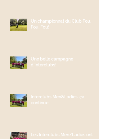
Un championnat du Club Fou,
Fou, Fou!
Une belle campagne
d'Interclubs!
Interclubs Men&Ladies: ça
continue....
Les Interclubs Men/Ladies ont