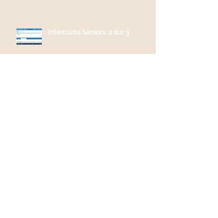
Interclubs Seniors: 2 sur 3
Archive
s
juin 2026
(1)
1 post
mai 2026
(3)
3 posts
avril 2026
(3)
3 posts
mars 2026
(1)
1 post
juillet 2025
(1)
1 post
juin 2025
(1)
1 post
mai 2025
(2)
2 posts
avril 2025
(1)
1 post
mars 2025
(2)
2 posts