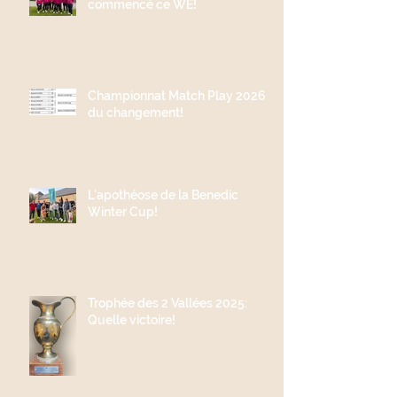
commencé ce WE!
Championnat Match Play 2026;
du changement!
L'apothéose de la Benedic
Winter Cup!
Trophée des 2 Vallées 2025:
Quelle victoire!