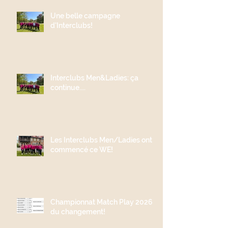
Une belle campagne
d'Interclubs!
Interclubs Men&Ladies: ça
continue....
Les Interclubs Men/Ladies ont
commencé ce WE!
Championnat Match Play 2026;
du changement!