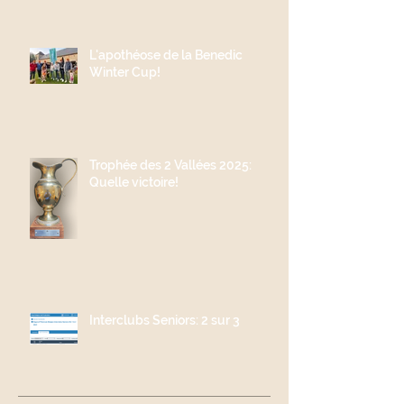
L'apothéose de la Benedic
Winter Cup!
Trophée des 2 Vallées 2025:
Quelle victoire!
Interclubs Seniors: 2 sur 3