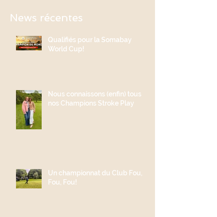
News récentes
Qualifiés pour la Somabay
World Cup!
Nous connaissons (enfin) tous
nos Champions Stroke Play
Un championnat du Club Fou,
Fou, Fou!