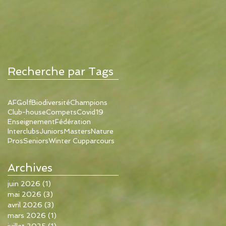
Recherche par Tags
AFGolf
Biodiversité
Champions
Club-house
Compets
Covid19
Enseignement
Fédération
Interclubs
Juniors
Masters
Nature
Pros
Seniors
Winter Cup
parcours
Archives
juin 2026
(1)
1 post
mai 2026
(3)
3 posts
avril 2026
(3)
3 posts
mars 2026
(1)
1 post
juillet 2025
(1)
1 post