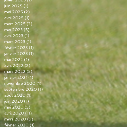
juin 2025
(1)
1 post
mai 2025
(2)
2 posts
avril 2025
(1)
1 post
mars 2025
(2)
2 posts
mai 2023
(5)
5 posts
avril 2023
(1)
1 post
mars 2023
(1)
1 post
février 2023
(1)
1 post
janvier 2023
(1)
1 post
mai 2022
(1)
1 post
avril 2022
(2)
2 posts
mars 2022
(5)
5 posts
janvier 2021
(1)
1 post
novembre 2020
(1)
1 post
septembre 2020
(1)
1 post
août 2020
(1)
1 post
juin 2020
(1)
1 post
mai 2020
(5)
5 posts
avril 2020
(11)
11 posts
mars 2020
(9)
9 posts
février 2020
(1)
1 post