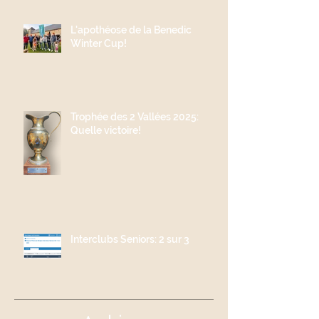
L'apothéose de la Benedic
Winter Cup!
Trophée des 2 Vallées 2025:
Quelle victoire!
Interclubs Seniors: 2 sur 3