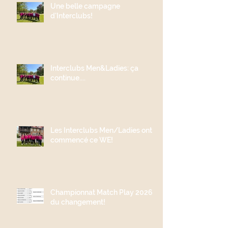
Une belle campagne
d'Interclubs!
Interclubs Men&Ladies: ça
continue....
Les Interclubs Men/Ladies ont
commencé ce WE!
Championnat Match Play 2026;
du changement!