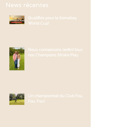
News récentes
Qualifiés pour la Somabay
World Cup!
Nous connaissons (enfin) tous
nos Champions Stroke Play
Un championnat du Club Fou,
Fou, Fou!