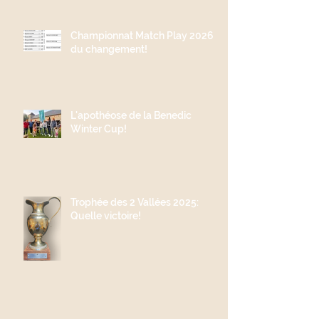
Championnat Match Play 2026;
du changement!
L'apothéose de la Benedic
Winter Cup!
Trophée des 2 Vallées 2025:
Quelle victoire!