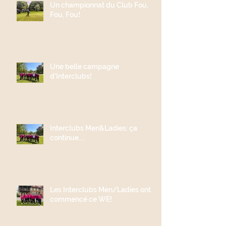
Un championnat du Club Fou,
Fou, Fou!
Une belle campagne
d'Interclubs!
Interclubs Men&Ladies: ça
continue....
Les Interclubs Men/Ladies ont
commencé ce WE!