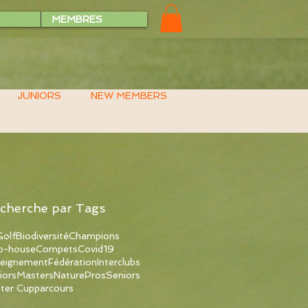
MEMBRES
JUNIORS
NEW MEMBERS
cherche par Tags
olf
Biodiversité
Champions
b-house
Compets
Covid19
eignement
Fédération
Interclubs
iors
Masters
Nature
Pros
Seniors
ter Cup
parcours