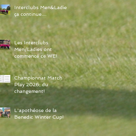
Interclubs Men&Ladies:
ça continue....
Les Interclubs
Men/Ladies ont
commencé ce WE!
Championnat Match
Play 2026; du
changement!
L'apothéose de la
Benedic Winter Cup!