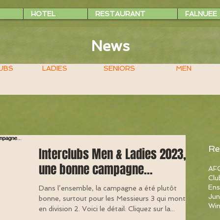
HOTEL
RESTAURANT
FALNUEE
News
UBS
LADIES
SENIORS
MEN
Re
Interclubs Men & Ladies 2023,
une bonne campagne...
AFG
Clu
Ens
Dans l’ensemble, la campagne a été plutôt
Jun
bonne, surtout pour les Messieurs 3 qui montent
Win
en division 2. Voici le détail: Cliquez sur la...