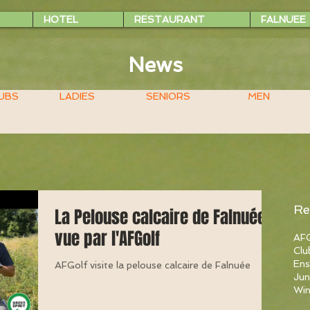
HOTEL
RESTAURANT
FALNUEE
News
UBS
LADIES
SENIORS
MEN
Re
La Pelouse calcaire de Falnuée
vue par l'AFGolf
AFG
Clu
Ens
AFGolf visite la pelouse calcaire de Falnuée
Jun
Win