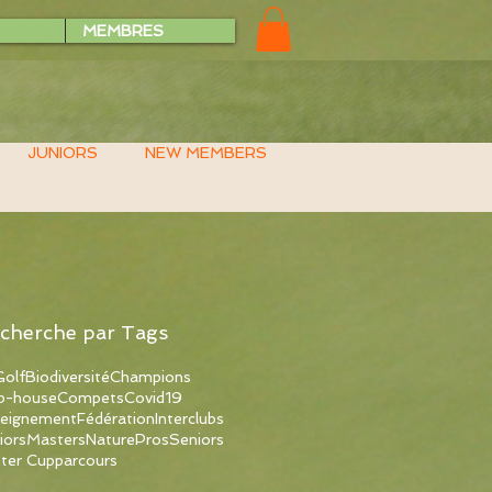
MEMBRES
JUNIORS
NEW MEMBERS
cherche par Tags
olf
Biodiversité
Champions
b-house
Compets
Covid19
eignement
Fédération
Interclubs
iors
Masters
Nature
Pros
Seniors
ter Cup
parcours