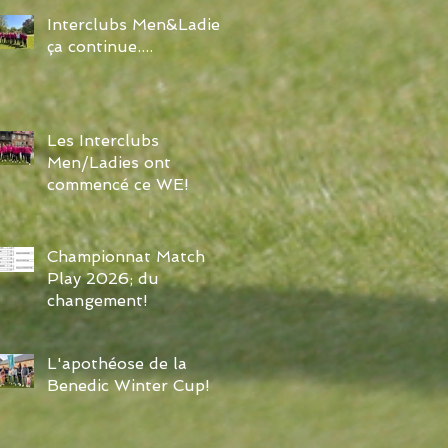
Interclubs Men&Ladies:
ça continue....
Les Interclubs
Men/Ladies ont
commencé ce WE!
Championnat Match
Play 2026; du
changement!
L'apothéose de la
Benedic Winter Cup!